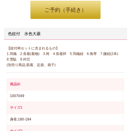
ご予約（手続き）
色紋付 水色大菱
【紋付袴セットに含まれるもの】
1.羽織 2.長着(着物) 3.袴 4.長襦袢 5.羽織紐 6.角帯 7.腰紐(2本)
8.雪駄 9.衿芯
(別売り商品:肌着、足袋、扇子)
商品ID
1007049
サイズ1
身長:180-184
サイズ2