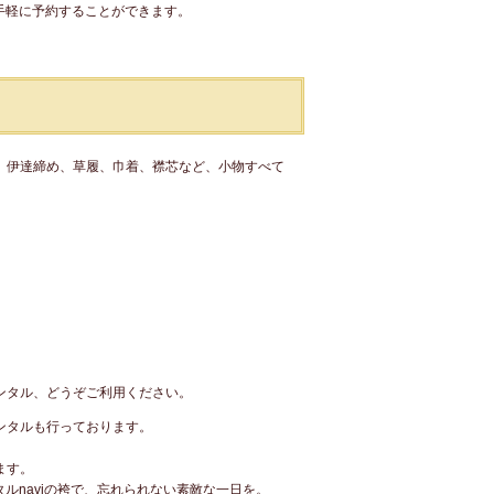
、手軽に予約することができます。
、伊達締め、草履、巾着、襟芯など、小物すべて
。
ンタル、どうぞご利用ください。
ンタルも行っております。
ます。
ルnaviの袴で、忘れられない素敵な一日を。