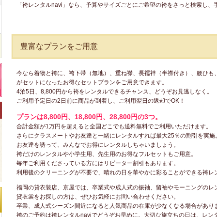
「袴レンタルnavi」なら、予算やサイズごとにご希望の袴をさっと検索し
豊富なプランをご用意
今なら着物と袴に、袴下帯（無地）、重ね襟、長襦袢（半襟付き）、腰ひも
がセットになったお得なセットプランをご用意できます。
4泊5日、8,800円から袴をレンタルできるチャンス、どうぞお見逃しなく。
ご利用予定日の2日前に商品が到着し、ご利用翌日の返却でOK！
プランは8,800円、18,800円、28,800円の3つ。
合計金額が1万円を超えると全国どこでも送料無料でご利用いただけます。
さらにクラスメートやお友達と一緒にレンタルすれば最大25％の割引を実施
お友達を誘って、みんなでお得にレンタルしちゃいましょう。
袴だけのレンタルや小学生用、先生用のお得なフルセットもご用意。
毎年ご利用くださっている方にはリピーター割引もあります。
利用後のクリーニングが不要で、晴れの日を華やかに彩ることができる袴レ
福岡の貸衣装店、京屋では、卒業式や成人式の振袖、留袖やモーニングのレ
貸衣裳をお探しの方は、ぜひお気軽にお問い合わせください。
卒業、成人式シーズン間近になると人気商品の在庫が少なくなる場合があり
袴のご予約は袴レンタルnaviでどうぞお早めに。大切な旅立ちの日は、レンタ