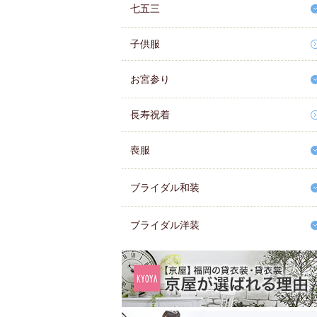
七五三
子供服
お宮参り
長寿祝着
喪服
ブライダル和装
ブライダル洋装