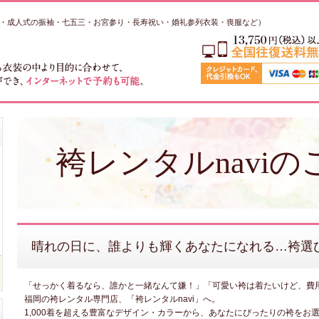
・成人式の振袖・七五三・お宮参り・長寿祝い・婚礼参列衣装・喪服など）
袴レンタルnaviの
晴れの日に、誰よりも輝くあなたになれる…袴選び
「せっかく着るなら、誰かと一緒なんて嫌！」「可愛い袴は着たいけど、費
福岡の袴レンタル専門店、「袴レンタルnavi」へ。
1,000着を超える豊富なデザイン・カラーから、あなたにぴったりの袴をお