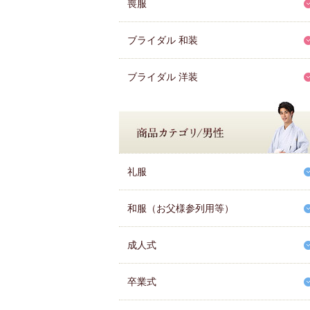
喪服
ブライダル 和装
ブライダル 洋装
礼服
和服（お父様参列用等）
成人式
卒業式