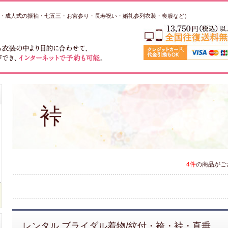
・成人式の振袖・七五三・お宮参り・長寿祝い・婚礼参列衣装・喪服など）
裃
4件
の商品がご
レンタル ブライダル着物/紋付・袴・裃・直垂