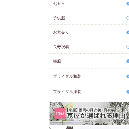
七五三
子供服
お宮参り
長寿祝着
喪服
ブライダル和装
ブライダル洋装