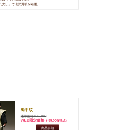
八犬伝」で滝沢秀明が着用。
蜀甲紋
通常価格¥110,000
WEB限定価格 ¥
55,000
(税込)
商品詳細