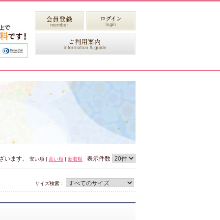
ざいます。
表示件数
安い順 |
高い順
|
新着順
サイズ検索：