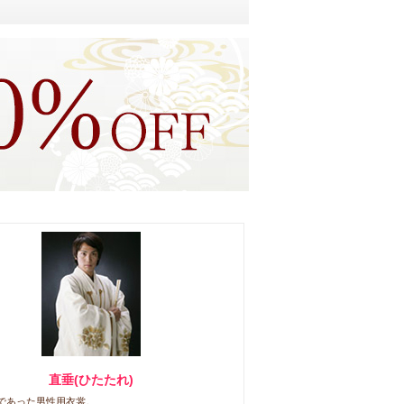
直垂(ひたたれ)
であった男性用衣裳。