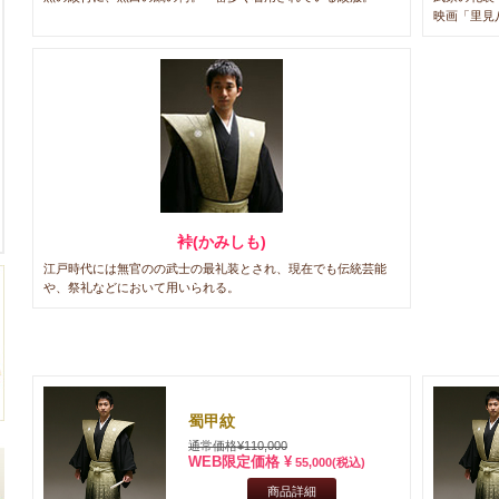
映画「里見
裃(かみしも)
江戸時代には無官のの武士の最礼装とされ、現在でも伝統芸能
や、祭礼などにおいて用いられる。
蜀甲紋
通常価格¥110,000
WEB限定価格 ¥
55,000
(税込)
商品詳細