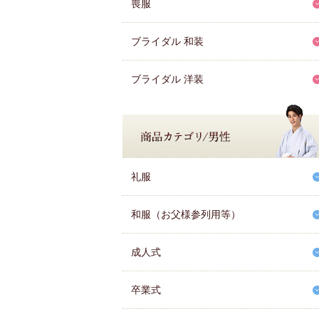
喪服
ブライダル 和装
ブライダル 洋装
礼服
和服（お父様参列用等）
成人式
卒業式