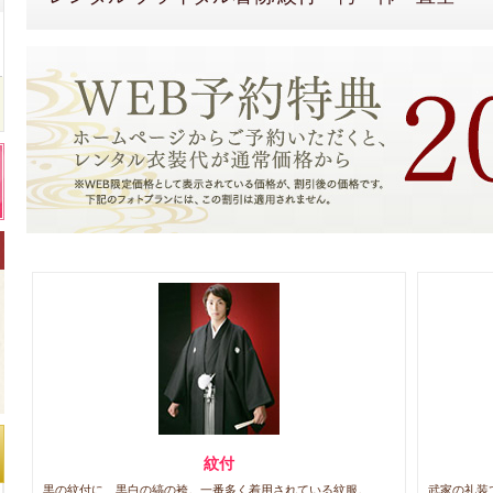
紋付
黒の紋付に、黒白の縞の袴。一番多く着用されている紋服。
武家の礼装