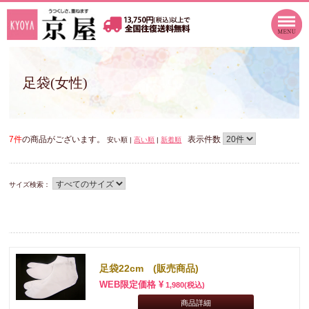
足袋(女性)
7件
の商品がございます。
表示件数
安い順 |
高い順
|
新着順
サイズ検索：
足袋22cm (販売商品)
WEB限定価格 ¥
1,980
(税込)
商品詳細