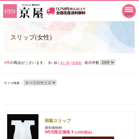
スリップ(女性)
1件
の商品がございます。
表示件数
安い順 |
高い順
|
新着順
サイズ検索：
和装スリップ
通常価格¥0
WEB限定価格 ¥
2,200
(税込)