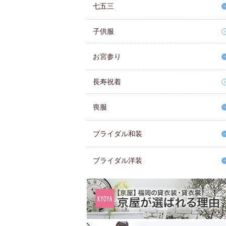
七五三
子供服
お宮参り
長寿祝着
喪服
ブライダル和装
ブライダル洋装