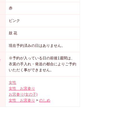
赤
ピンク
鼓 花
現在予約済みの日はありません。
※予約が入っている日の前後1週間は、
メ
衣裳の手入れ・発送の都合によりご予約
いただく事ができません。
女性
女性 お宮参り
お宮参り(女の子)
女性 お宮参り
>
のしめ