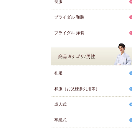
喪服
ブライダル 和装
ブライダル 洋装
礼服
和服（お父様参列用等）
成人式
卒業式