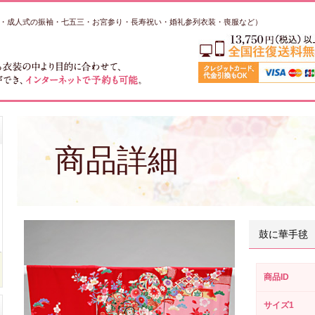
・成人式の振袖・七五三・お宮参り・長寿祝い・婚礼参列衣装・喪服など）
商品詳細
鼓に華手毬
商品ID
サイズ1