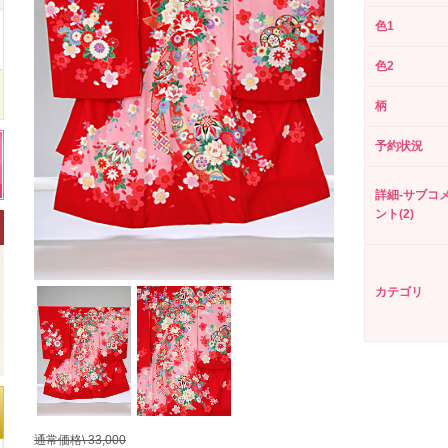
色1
色2
柄
予約状況
詳細-サブコ
ント(2)
カテゴリ
通常価格\ 33,000